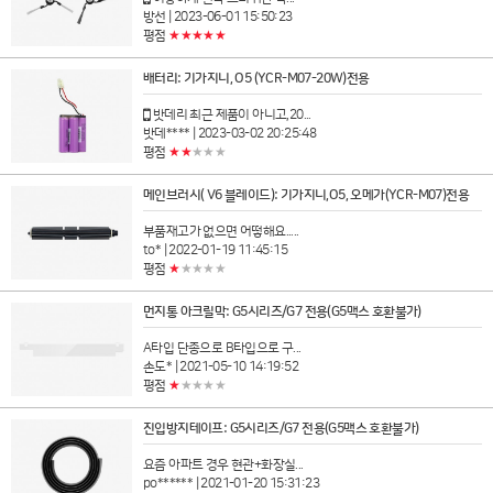
방선
| 2023-06-01 15:50:23
★★★★★
평점
배터리: 기가지니, O5 (YCR-M07-20W)전용
밧데리 최근 제품이 아니고,20...
밧데****
| 2023-03-02 20:25:48
★★
★★★
평점
메인브러시( V6 블레이드): 기가지니,O5, 오메가(YCR-M07)전용
부품재고가 없으면 어떻해요.....
to*
| 2022-01-19 11:45:15
★
★★★★
평점
먼지통 아크릴막: G5시리즈/G7 전용(G5맥스 호환불가)
A타입 단종으로 B타입으로 구...
손도*
| 2021-05-10 14:19:52
★
★★★★
평점
진입방지테이프: G5시리즈/G7 전용(G5맥스 호환불가)
요즘 아파트 경우 현관+화장실...
po******
| 2021-01-20 15:31:23