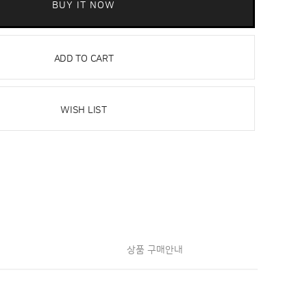
BUY IT NOW
ADD TO CART
WISH LIST
상품 구매안내