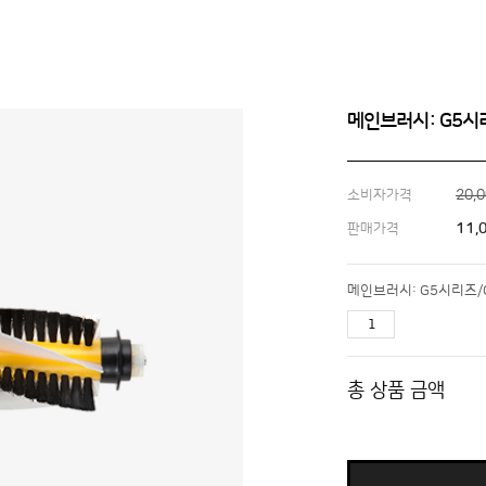
메인브러시: G5시
20,
소비자가격
11,
판매가격
메인브러시: G5시리즈/
총 상품 금액