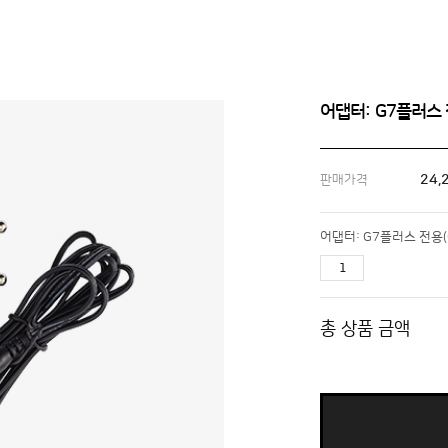
어댑터: G7플러스 
24,
판매가격
어댑터: G7플러스 전용(
총 상품 금액