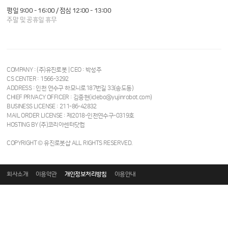
평일 9:00 - 16:00 / 점심 12:00 - 13:00
주말 및 공휴일 휴무
COMPANY : (주)유진로봇 | CEO : 박성주
CS CENTER : 1566-3292
ADDRESS : 인천 연수구 하모니로187번길 33(송도동)
CHIEF PRIVACY OFFICER : 김종현(iclebo@yujinrobot.com)
BUSINESS LICENSE : 211-86-42832
MAIL ORDER LICENSE : 제2018-인천연수구-0319호
HOSTING BY (주)코리아센터닷컴
COPYRIGHT © 유진로봇샵 ALL RIGHTS RESERVED.
회사소개
이용약관
개인정보처리방침
이용안내