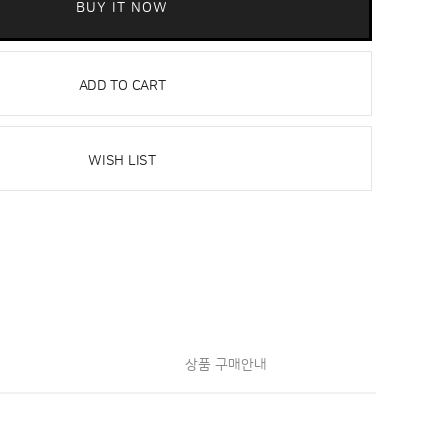
BUY IT NOW
ADD TO CART
WISH LIST
상품 구매안내