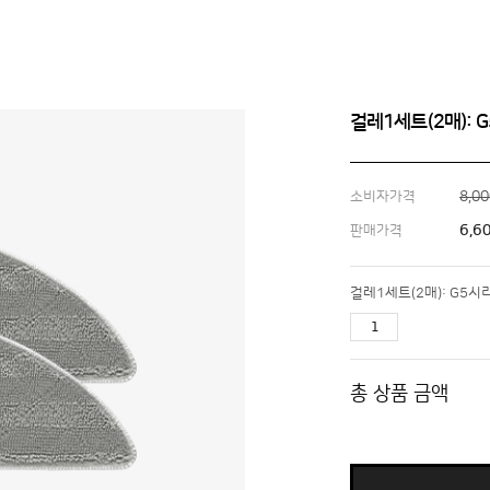
걸레1세트(2매): 
8,0
소비자가격
6,6
판매가격
걸레1세트(2매): G5시
총 상품 금액