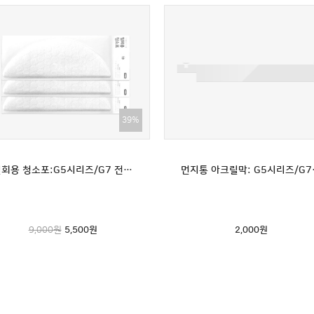
39%
일회용 청소포:G5시리즈/G7 전용(30매)(G5맥스 호환불가)
먼지통 아크릴
9,000원
5,500
원
2,000
원