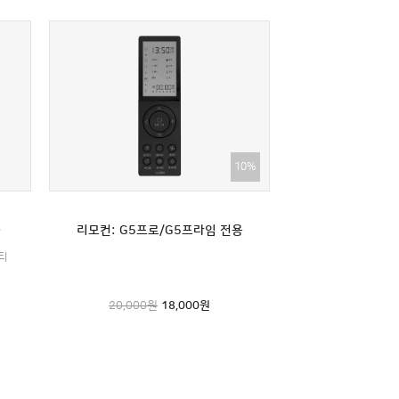
10%
호환불가)
리모컨: G5프로/G5프라임 전용
티
20,000원
18,000
원