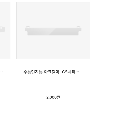
막: G5시리즈/G7 전용(G5맥스 호환불가)
수통먼지통 아크릴막: G5시리즈/G7 전용(G5맥스 호환불가)
2,000
원