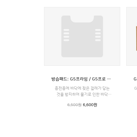
방습패드: G5프라임 / G5프로 전용
충전중에 바닥에 젖은 걸레가 닿는
G
것을 방지하여 물기로 인한 바닥
손상을 예방합니다.
6,500원
6,600
원