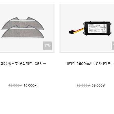
17%
일회용 청소포 부착패드: G5시리즈/G7 전용(2매)(G5맥스 호환불가)
배터리 2600mAh: G5시
12,000원
10,000
원
80,000원
69,000
원