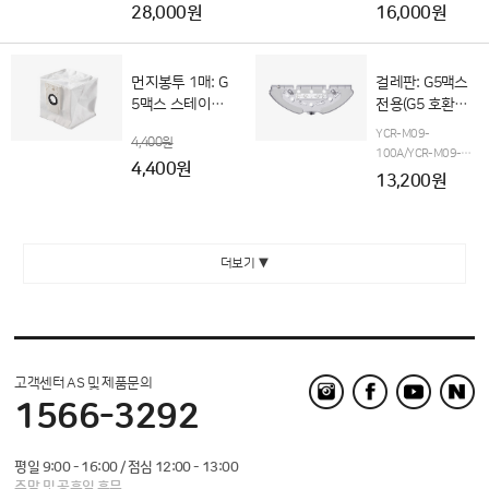
28,000원
16,000원
먼지봉투 1매: G
걸레판: G5맥스
5맥스 스테이션
전용(G5 호환불
전용(G5 호환불
가)
YCR-M09-
4,400원
가)
100A/YCR-M09-
4,400원
110A 전용
13,200원
더보기 ▼
고객센터 AS 및 제품문의
1566-3292
평일 9:00 - 16:00 / 점심 12:00 - 13:00
주말 및 공휴일 휴무