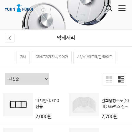
악세서리
지니
O5/KT기가지니/오메가
A3/A1/아르떼/팝/라이트
메시필터: G10
일회용청소포(10
전용
매): G5맥스 전용
(G5 호환불가)
2,000원
7,700원