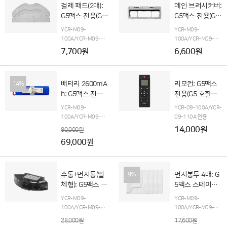
걸레 패드(2매):
메인 브러시커버:
G5맥스 전용(G5
G5맥스 전용(G5
호환불가)
호환불가)
YCR-M09-
YCR-M09-
100A/YCR-M09-
100A/YCR-M09-
110A 전용
G5맥스 오
110A 전용
G5맥스 오
7,700원
6,600원
토엠티 스테이션(단품
토엠티 스테이션(단품
포함)
포함)
배터리 2600mA
리모컨: G5맥스
14%
h: G5맥스 전용
전용(G5 호환불
(구매 후, 고객지
가)
YCR-M09-
YCR-09-100A/YCR-
원팀으로 입고요
100A/YCR-M09-
09-110A 전용
망)
110A
G5맥스 오토엠
14,000원
80,000원
티 스테이션 전용(단품
69,000원
포함)
수통+먼지통(일
먼지봉투 4매: G
9%
체형): G5맥스 전
5맥스 스테이션
용(G5 호환불가)
전용(G5 호환불
YCR-M09-
YCR-M09-
가)
100A/YCR-M09-
100A/YCR-M09-
110A 전용
110A 전용
28,000원
17,600원