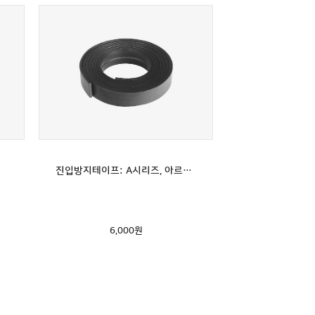
진입방지테이프: A시리즈, 아르떼, 오메가, O5, 기가지니 전용 (YCR-M05-숫자, YCR-M07, YCR-M08모델 전용) 자석띠
6,000
원