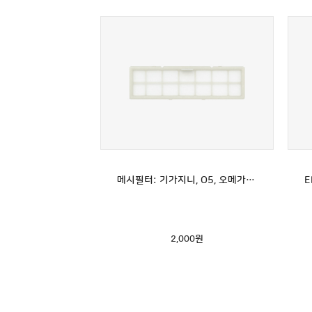
메시필터: 기가지니, O5, 오메가(YCR-M07)전용
2,000
원