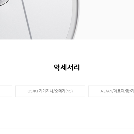
악세서리
O5/KT기가지니/오메가(15)
A3/A1/아르떼/팝/라