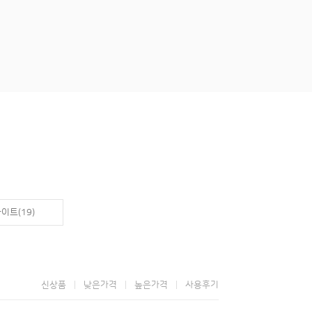
이트(19)
신상품
낮은가격
높은가격
사용후기