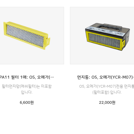
EPA11 필터 1매: O5, 오메가(YCR-M07)전용
먼지통: O5, 
필터먼지망(메쉬필터)는 미포함
O5, 오메가(YCR-M07)전용 먼지
입니다.
(필터포함) 입니다.
6,600
원
22,000
원