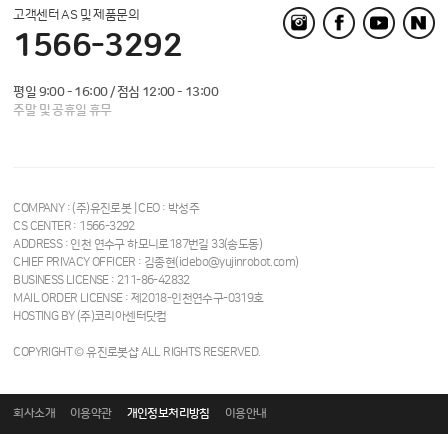
고객센터 AS 및 제품문의
1566-3292
평일 9:00 - 16:00 / 점심 12:00 - 13:00
주말 및 공휴일 휴무
COMPANY : (주)유진로봇 | CEO : 박성주
CS CENTER : 1566-3292
ADDRESS : 인천 연수구 하모니로187번길 33(송도동)
CHIEF PRIVACY OFFICER : 김종현(iclebo@yujinrobot.com)
BUSINESS LICENSE : 211-86-42832
MAIL ORDER LICENSE : 제2018-인천연수구-0319호
HOSTING BY (주)코리아센터닷컴
COPYRIGHT © 유진로봇샵 ALL RIGHTS RESERVED.
회사소개
이용약관
개인정보처리방침
이용안내